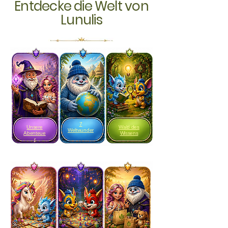
Entdecke die Welt von
Lunulis
7
Unsere
Wald des
Weltwunder
Abenteue
Wissens
r