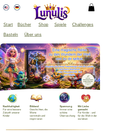
Start
Bücher
Shop
Spiele
Challenges
Basteln
Über uns
Nachhaltigkeit
Bildend
Spannung
Mit Liebe
Für eine bessere
Geschichten, die
Immer eine
gemacht
Zukunft unserer
Werte
schöne
Für Kinder - und
Kinder
vermitteln und
Überraschung
für die Welt in der
inspririeren
sie leben