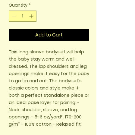
Quantity
*
Add to Cart
This long sleeve bodysuit will help
the baby stay warm and well-
dressed. The lap shoulders and leg
openings make it easy for the baby
to get in and out. The bodysuit’s
classic colors and style make it
both a perfect standalone piece or
an ideal base layer for pairing. -
Neck, shoulder, sleeve, and leg
openings - 5-6 oz/yard²; 170-200
g/m² - 100% cotton - Relaxed fit