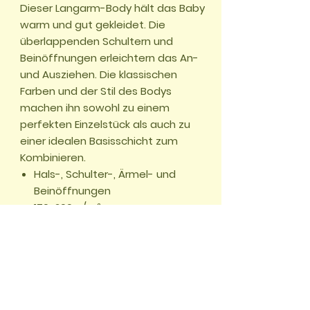
Dieser Langarm-Body hält das Baby
warm und gut gekleidet. Die
überlappenden Schultern und
Beinöffnungen erleichtern das An-
und Ausziehen. Die klassischen
Farben und der Stil des Bodys
machen ihn sowohl zu einem
perfekten Einzelstück als auch zu
einer idealen Basisschicht zum
Kombinieren.
Hals-, Schulter-, Ärmel- und
Beinöffnungen
170-200 g/m²
100 % Baumwolle
Entspannte Passform
🏠 START
📖
Adventures
🌱
Challenges
✂️
Crafting