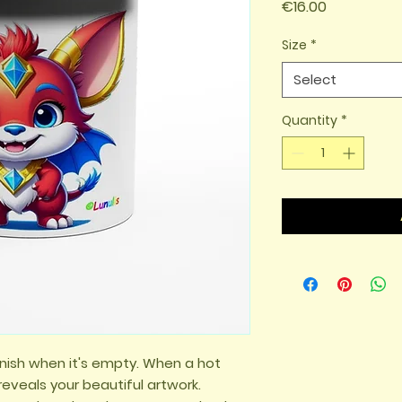
Price
€16.00
Size
*
Select
Quantity
*
inish when it's empty. When a hot 
veals your beautiful artwork.
