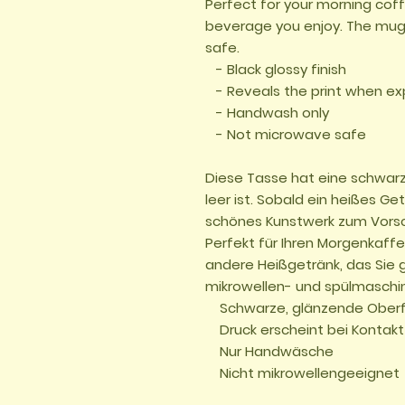
Perfect for your morning coff
beverage you enjoy. The mug
safe. 

   - Black glossy finish 

   - Reveals the print when exposed to hot liquids 

   - Handwash only

   - Not microwave safe

Diese Tasse hat eine schwarz
leer ist. Sobald ein heißes Get
schönes Kunstwerk zum Vorsch
Perfekt für Ihren Morgenkaffe
andere Heißgetränk, das Sie g
mikrowellen- und spülmaschin
    Schwarze, glänzende Oberfläche

    Druck erscheint bei Kontakt mit heißen Flüssigkeiten

    Nur Handwäsche
