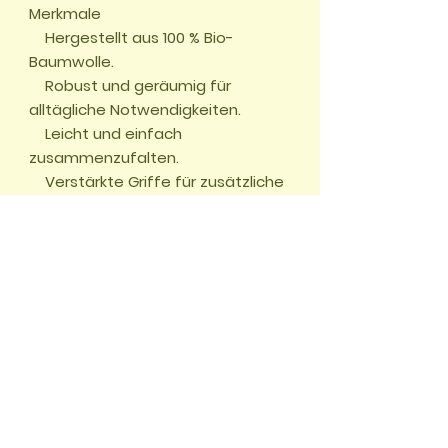
Merkmale

    Hergestellt aus 100 % Bio-
Baumwolle.

    Robust und geräumig für 
alltägliche Notwendigkeiten.

    Leicht und einfach 
zusammenzufalten.

    Verstärkte Griffe für zusätzliche 
Stabilität.
🏠 START
📖
Adventures
🌱
Challenges
✂️
Crafting
🎮
Free Games
🛍️
Shop
🌍
7 World Wonders