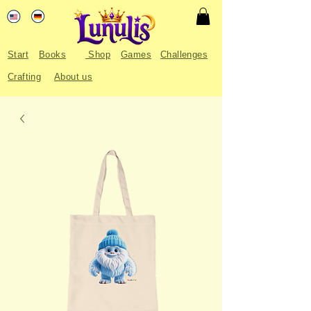
Start
Books
Shop
Games
Challenges
Crafting
About us