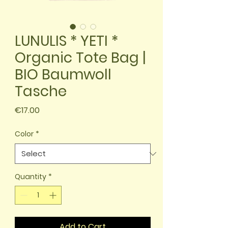
LUNULIS * YETI *
Organic Tote Bag |
BIO Baumwoll
Tasche
Price
€17.00
Color
*
Quantity
*
Add to Cart