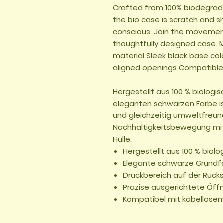
Crafted from 100% biodegradab
the bio case is scratch and s
conscious. Join the movement
thoughtfully designed case.
material Sleek black base colo
aligned openings Compatible 
Hergestellt aus 100 % biologi
eleganten schwarzen Farbe ist
und gleichzeitig umweltfreund
Nachhaltigkeitsbewegung mit
Hülle.
Hergestellt aus 100 % biol
Elegante schwarze Grundf
Druckbereich auf der Rück
Präzise ausgerichtete Öf
Kompatibel mit kabellose