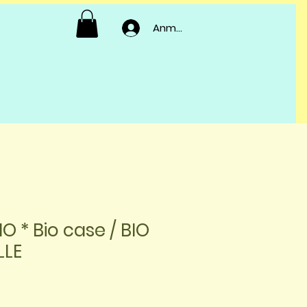
Anmelden
IO * Bio case / BIO
LLE