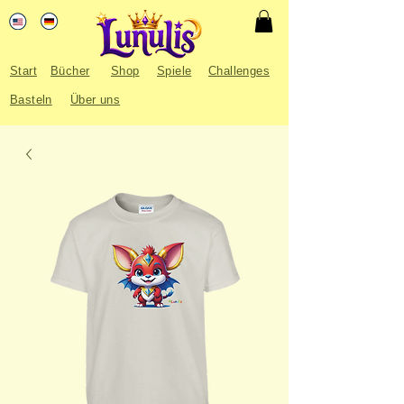
Start
Bücher
Shop
Spiele
Challenges
Basteln
Über uns