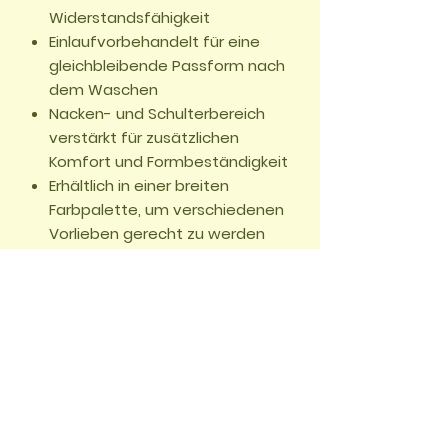
Widerstandsfähigkeit
Einlaufvorbehandelt für eine
gleichbleibende Passform nach
dem Waschen
Nacken- und Schulterbereich
verstärkt für zusätzlichen
Komfort und Formbeständigkeit
Erhältlich in einer breiten
Farbpalette, um verschiedenen
Vorlieben gerecht zu werden
🏠 START
📖
UNSERE ABENTEUER
🌱
WALD DES
WISSENS
✂️
BASTELWELT
🎮
GRATIS GAMES
🛍️
SHOP
🌍
WELTWUNDER