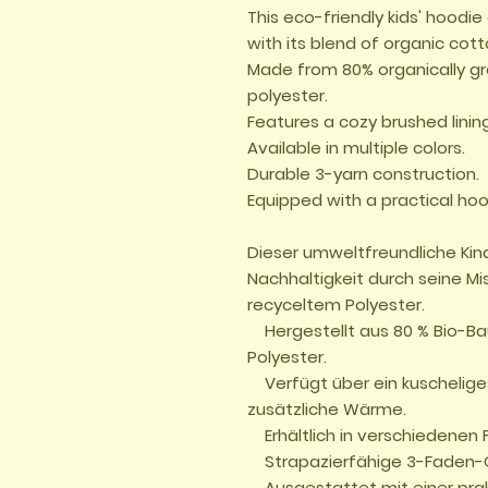
This eco-friendly kids' hoodi
with its blend of organic cott
Made from 80% organically gr
polyester.

Features a cozy brushed linin
Available in multiple colors.

Durable 3-yarn construction.

Equipped with a practical hoo
Dieser umweltfreundliche Kin
Nachhaltigkeit durch seine M
recyceltem Polyester.

    Hergestellt aus 80 % Bio-Baumwolle und 20 % recyceltem 
Polyester.

    Verfügt über ein kuscheliges, angerautes Innenfutter für 
zusätzliche Wärme.

    Erhältlich in verschiedenen Farben.

    Strapazierfähige 3-Faden-Qualität.

    Ausgestattet mit einer praktischen Kapuze für zusätzlichen 