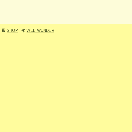
🛍️
SHOP
🌍
WELTWUNDER
n