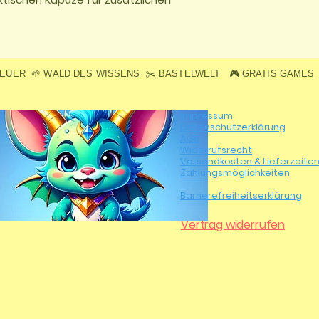
TEUER
🌱
WALD DES WISSENS
✂️
BASTELWELT
🎮
GRATIS GAMES
Impressum
Datenschutzerklärung
AGB
Widerrufsrecht
Versandkosten & Lieferzeite
Zahlungsmöglichkeiten
Barrierefreiheitserklärung
Vertrag widerrufen