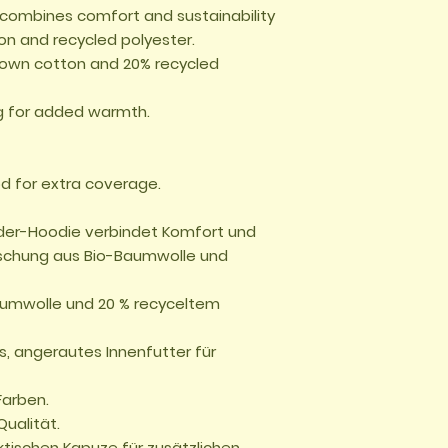
e combines comfort and sustainability 
on and recycled polyester.

own cotton and 20% recycled 
g for added warmth.

d for extra coverage.

der-Hoodie verbindet Komfort und 
ischung aus Bio-Baumwolle und 