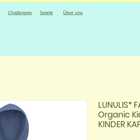
Challenges
Spiele
Über uns
n
LUNULIS* F
Organic Ki
KINDER KA