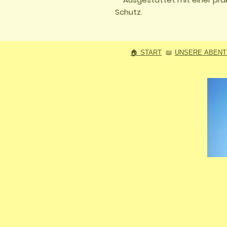
Schutz.
🏠 START
📖
UNSERE ABEN