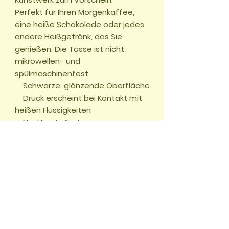
Perfekt für Ihren Morgenkaffee, 
eine heiße Schokolade oder jedes 
andere Heißgetränk, das Sie 
genießen. Die Tasse ist nicht 
mikrowellen- und 
spülmaschinenfest.

    Schwarze, glänzende Oberfläche

    Druck erscheint bei Kontakt mit 
heißen Flüssigkeiten

    Nur Handwäsche

🏠 START
📖
UNSERE ABENTEUER
🌱
WALD DES
WISSENS
✂️
BASTELWELT
🎮
GRATIS GAMES
🛍️
SHOP
🌍
WELTWUNDER