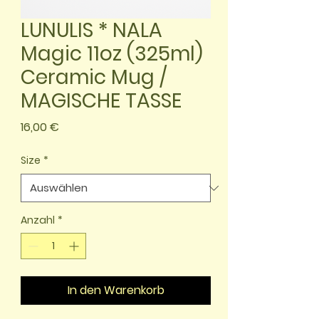
LUNULIS * NALA
Magic 11oz (325ml)
Ceramic Mug /
MAGISCHE TASSE
Preis
16,00 €
Size
*
Anzahl
*
In den Warenkorb