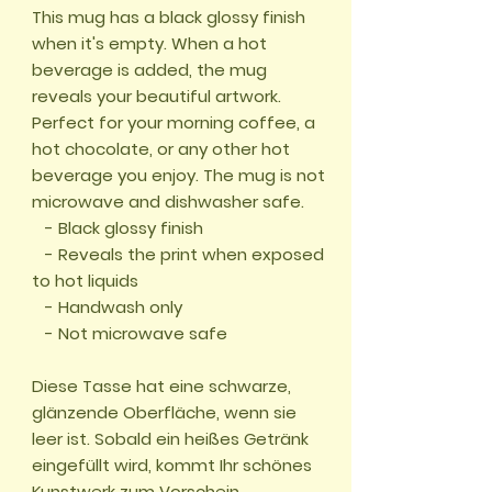
This mug has a black glossy finish 
when it's empty. When a hot 
beverage is added, the mug 
reveals your beautiful artwork.

Perfect for your morning coffee, a 
hot chocolate, or any other hot 
beverage you enjoy. The mug is not 
microwave and dishwasher safe. 

   - Black glossy finish 

   - Reveals the print when exposed 
to hot liquids 

   - Handwash only

   - Not microwave safe

Diese Tasse hat eine schwarze, 
glänzende Oberfläche, wenn sie 
leer ist. Sobald ein heißes Getränk 
eingefüllt wird, kommt Ihr schönes 
Kunstwerk zum Vorschein.
