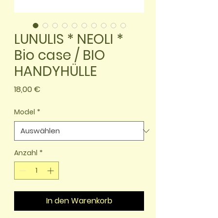
LUNULIS * NEOLI *
Bio case / BIO
HANDYHÜLLE
Preis
18,00 €
Model
*
Anzahl
*
In den Warenkorb