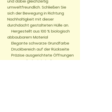
und dabei gleichzeitig 
umweltfreundlich. Schließen Sie 
sich der Bewegung in Richtung 
Nachhaltigkeit mit dieser 
durchdacht gestalteten Hülle an.

    Hergestellt aus 100 % biologisch 
abbaubarem Material

    Elegante schwarze Grundfarbe

    Druckbereich auf der Rückseite

    Präzise ausgerichtete Öffnungen

    Kompatibel mit kabellosem 
Laden
🏠 START
📖
UNSERE ABENTEUER
🌱
WALD DES
WISSENS
✂️
BASTELWELT
🎮
GRATIS GAMES
🛍️
SHOP
🌍
WELTWUNDER