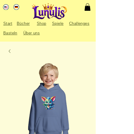
Start
Bücher
Shop
Spiele
Challenges
Basteln
Über uns