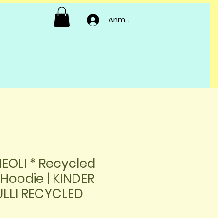
Anmelden
NEOLI * Recycled
 Hoodie | KINDER
LLI RECYCLED