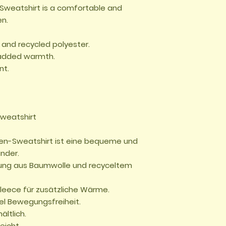
Sweatshirt is a comfortable and 
n.

and recycled polyester.

added warmth.

t.

weatshirt

en-Sweatshirt ist eine bequeme und 
nder.
