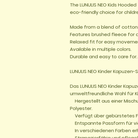
The LUNULIS NEO Kids Hooded 
eco-friendly choice for childre
Made from a blend of cotton 
Features brushed fleece for 
Relaxed fit for easy movemen
Available in multiple colors.

Durable and easy to care for.

LUNULIS NEO Kinder Kapuzen-S
Das LUNULIS NEO Kinder Kapuz
umweltfreundliche Wahl für Ki
    Hergestellt aus einer Mischung aus Baumwolle und recyceltem 
Polyester.

    Verfügt über gebürstetes Fleece für zusätzliche Wärme.

    Entspannte Passform für viel Bewegungsfreiheit.

    In verschiedenen Farben erhältlich.
