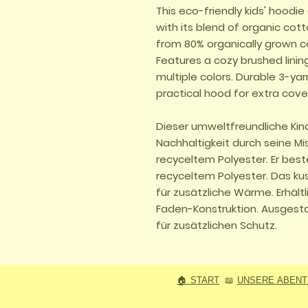
This eco-friendly kids' hoodi
with its blend of organic cot
from 80% organically grown c
Features a cozy brushed linin
multiple colors. Durable 3-ya
practical hood for extra cove
Dieser umweltfreundliche Ki
Nachhaltigkeit durch seine M
recyceltem Polyester. Er bes
recyceltem Polyester. Das ku
für zusätzliche Wärme. Erhält
Faden-Konstruktion. Ausgesta
für zusätzlichen Schutz.
🏠 START
📖
UNSERE ABEN