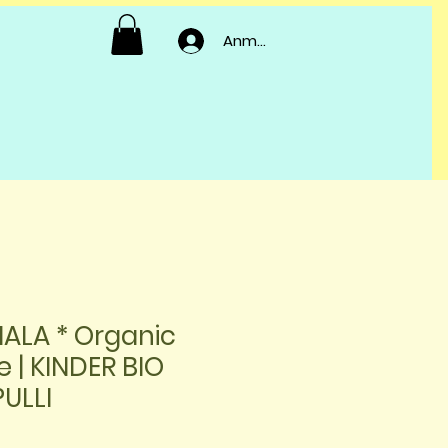
Anmelden
NALA * Organic
e | KINDER BIO
ULLI