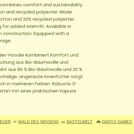
e combines comfort and sustainability
ton and recycled polyester. Made
otton and 20% recycled polyester.
g for added warmth. Available in
rn construction. Equipped with a
rage.
nder-Hoodie kombiniert Komfort und
ischung aus Bio-Baumwolle und
teht aus 80 % Bio-Baumwolle und 20 %
schelige, angeraute Innenfutter sorgt
lich in mehreren Farben. Robuste 3-
ttet mit einer praktischen Kapuze
TEUER
🌱
WALD DES WISSENS
✂️
BASTELWELT
🎮
GRATIS GAMES