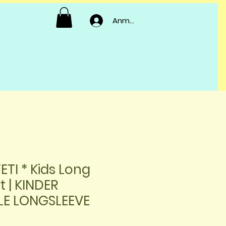
Anmelden
ETI * Kids Long
t | KINDER
E LONGSLEEVE