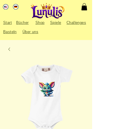
Start
Bücher
Shop
Spiele
Challenges
Basteln
Über uns