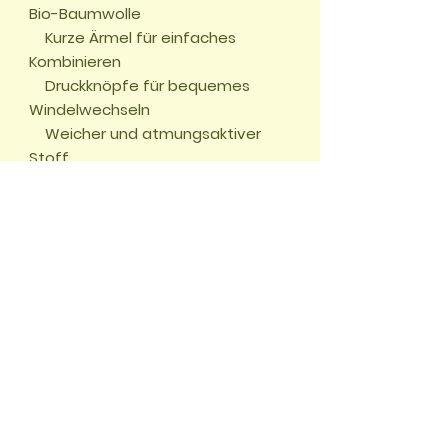
Bio-Baumwolle

    Kurze Ärmel für einfaches 
Kombinieren

    Druckknöpfe für bequemes 
Windelwechseln

    Weicher und atmungsaktiver 
Stoff
🏠 START
📖
UNSERE ABENTEUER
🌱
WALD DES
WISSENS
✂️
BASTELWELT
🎮
GRATIS GAMES
🛍️
SHOP
🌍
WELTWUNDER
Impressum