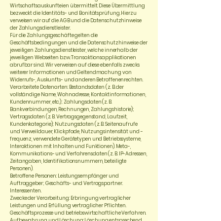
Wirtschaftsauskunfteien übermittelt. Diese Übermittlung
bezweckt die Identitäts- und Bonitätsprüfung. Hierzu
verweisen wir auf die AGB und die Datenschutzhinweise
der Zahlungsdienstleister.
Für die Zahlungsgeschäfte gelten die
Geschäftsbedingungen und die Datenschutzhinweise der
jeweiligen Zahlungsdienstleister, welche innerhalb der
jeweiligen Webseiten bzw. Transaktionsapplikationen
abrufbar sind. Wir verweisen auf diese ebenfalls zwecks
weiterer Informationen und Geltendmachung von
Widerrufs-, Auskunfts- und anderen Betroffenenrechten.
Verarbeitete Datenarten: Bestandsdaten (z. B. der
vollständige Name, Wohnadresse, Kontaktinformationen,
Kundennummer, etc.); Zahlungsdaten (z. B.
Bankverbindungen, Rechnungen, Zahlungshistorie);
Vertragsdaten (z. B. Vertragsgegenstand, Laufzeit,
Kundenkategorie); Nutzungsdaten (z. B. Seitenaufrufe
und Verweildauer, Klickpfade, Nutzungsintensität und -
frequenz, verwendete Gerätetypen und Betriebssysteme,
Interaktionen mit Inhalten und Funktionen). Meta-,
Kommunikations- und Verfahrensdaten (z. B. IP-Adressen,
Zeitangaben, Identifikationsnummern, beteiligte
Personen).
Betroffene Personen: Leistungsempfänger und
Auftraggeber; Geschäfts- und Vertragspartner.
Interessenten.
Zwecke der Verarbeitung: Erbringung vertraglicher
Leistungen und Erfüllung vertraglicher Pflichten.
Geschäftsprozesse und betriebswirtschaftliche Verfahren.
Aufbewahrung und Löschung: Löschung entsprechend