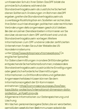
umfassenden Schutz Ihrer Daten: Das DPF bildet die
primäre Schutzebene, während die
Standardvertragsklauseln als zusätzliche Sicherheit
dienen. Sollten sich Änderungen im Rahmen des DPF
ergeben, greifen die Standardvertragsklauseln als
zuverlässige Rückfalloption ein. So stellen wir sicher, dass
Ihre Daten auch bei etwaigen politischen oder rechtlichen
Veränderungen stets angemessen geschützt bleiben.
Bei den einzelnen Diensteanbietern informieren wir Sie
darüber, ob sie nach dem DPF zertifiziert sind und ob
Standardvertragsklauseln vorliegen. Weitere
Informationen zum DPF und eine Liste der zertifizierten
Unternehmen finden Sie auf der Website des US-
Handelsministeriums
unter
https://www.dataprivacyframework.gov/
(in
englischer Sprache).
Für Datenübermittlungen in andere Drittländer gelten
entsprechende Sicherheitsmaßnahmen, insbesondere
Standardvertragsklauseln, ausdrückliche Einwilligungen
oder gesetzlich erforderliche Übermittlungen.
Informationen zu Drittlandtransfers und geltenden
Angemessenheitsbeschlüssen können Sie dem
Informationsangebot der EU-Kommission
entnehmen:
https://commission.europa.eu/law/law-
topic/data-protection/international-dimension-data-
protection_en?prefLang=de.
Allgemeine Informationen zur Datenspeicherung und
Löschung
Wir löschen personenbezogene Daten, die wir verarbeiten,
gemäß den gesetzlichen Bestimmungen, sobald die