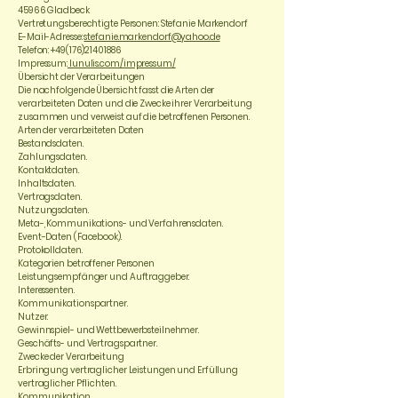
45966 Gladbeck
Vertretungsberechtigte Personen: Stefanie Markendorf
E-Mail-Adresse:
stefanie.markendorf@yahoo.de
Telefon:
+49(176)21401886
Impressum:
lunulis.com/impressum/
Übersicht der Verarbeitungen
Die nachfolgende Übersicht fasst die Arten der
verarbeiteten Daten und die Zwecke ihrer Verarbeitung
zusammen und verweist auf die betroffenen Personen.
Arten der verarbeiteten Daten
Bestandsdaten.
Zahlungsdaten.
Kontaktdaten.
Inhaltsdaten.
Vertragsdaten.
Nutzungsdaten.
Meta-, Kommunikations- und Verfahrensdaten.
Event-Daten (Facebook).
Protokolldaten.
Kategorien betroffener Personen
Leistungsempfänger und Auftraggeber.
Interessenten.
Kommunikationspartner.
Nutzer.
Gewinnspiel- und Wettbewerbsteilnehmer.
Geschäfts- und Vertragspartner.
Zwecke der Verarbeitung
Erbringung vertraglicher Leistungen und Erfüllung
vertraglicher Pflichten.
Kommunikation.