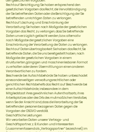
den gesetzlichen Vorgaben.
Recht auf Berichtigung: Sie haben entsprechend den
gesetzlichen Vorgaben das Recht, die Vervollständigung
der Sie betreffenden Daten oder die Berichtigung der Sie
betreffenden unrichtigen Daten zu verlangen.
Recht auf Löschung und Einschränkung der
Verarbeitung: Sie haben nach Maßgabe der gesetzlichen
Vorgaben das Recht, zu verlangen, dass Sie betreffende
Daten unverzüglich gelöscht werden, bzw. alternativ
nach Maßgabe der gesetzlichen Vorgaben eine
Einschränkung der Verarbeitung der Daten zu verlangen.
Recht auf Datenübertragbarkeit: Sie haben das Recht, Sie
betreffende Daten, die Sie uns bereitgestellt haben, nach
Maßgabe der gesetzlichen Vorgaben in einem
strukturierten, gängigen und maschinenlesbaren Format
zu erhalten oder deren Übermittlung an einen anderen
Verantwortlichen zu fordern.
Beschwerde bei Aufsichtsbehörde: Sie haben unbeschadet
eines anderweitigen verwaltungsrechtlichen oder
gerichtlichen Rechtsbehelfs das Recht auf Beschwerde bei
einer Aufsichtsbehörde, insbesondere in dem
Mitgliedstaat ihres gewöhnlichen Aufenthaltsorts, ihres
Arbeitsplatzes oder des Orts des mutmaßlichen Verstoßes,
wenn Sie der Ansicht sind, dass die Verarbeitung der Sie
betreffenden personenbezogenen Daten gegen die
Vorgaben der DSGVO verstößt.
Geschäftliche Leistungen
Wir verarbeiten Daten unserer Vertrags- und
Geschäftspartner, z. B. Kunden und Interessenten
(zusammenfassend als „Vertragspartner“ bezeichnet), im