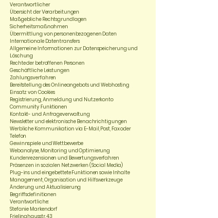
Verantwortlicher
Übersicht der Verarbeitungen
Maßgebliche Rechtsgrundlagen
Sicherheitsmaßnahmen
Übermittlung von personenbezogenen Daten
Internationale Datentransfers
Allgemeine Informationen zur Datenspeicherung und
Löschung
Rechte der betroffenen Personen
Geschäftliche Leistungen
Zahlungsverfahren
Bereitstellung des Onlineangebots und Webhosting
Einsatz von Cookies
Registrierung, Anmeldung und Nutzerkonto
Community Funktionen
Kontakt- und Anfrageverwaltung
Newsletter und elektronische Benachrichtigungen
Werbliche Kommunikation via E-Mail, Post, Fax oder
Telefon
Gewinnspiele und Wettbewerbe
Webanalyse, Monitoring und Optimierung
Kundenrezensionen und Bewertungsverfahren
Präsenzen in sozialen Netzwerken (Social Media)
Plug-ins und eingebettete Funktionen sowie Inhalte
Management, Organisation und Hilfswerkzeuge
Änderung und Aktualisierung
Begriffsdefinitionen
Verantwortliche:
Stefanie Markendorf
Frielinghausstr. 43