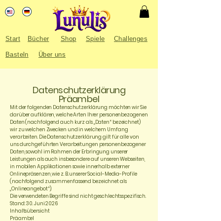
Start
Bücher
Shop
Spiele
Challenges
Basteln
Über uns
Datenschutzerklärung
Präambel
Mit der folgenden Datenschutzerklärung möchten wir Sie
darüber aufklären, welche Arten Ihrer personenbezogenen
Daten (nachfolgend auch kurz als „Daten“ bezeichnet)
wir zu welchen Zwecken und in welchem Umfang
verarbeiten. Die Datenschutzerklärung gilt für alle von
uns durchgeführten Verarbeitungen personenbezogener
Daten, sowohl im Rahmen der Erbringung unserer
Leistungen als auch insbesondere auf unseren Webseiten,
in mobilen Applikationen sowie innerhalb externer
Onlinepräsenzen, wie z. B. unserer Social-Media-Profile
(nachfolgend zusammenfassend bezeichnet als
„Onlineangebot“).
Die verwendeten Begriffe sind nicht geschlechtsspezifisch.
Stand: 30. Juni 2026
Inhaltsübersicht
Präambel