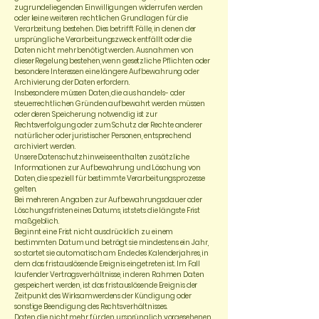
zugrundeliegenden Einwilligungen widerrufen werden
oder keine weiteren rechtlichen Grundlagen für die
Verarbeitung bestehen. Dies betrifft Fälle, in denen der
ursprüngliche Verarbeitungszweck entfällt oder die
Daten nicht mehr benötigt werden. Ausnahmen von
dieser Regelung bestehen, wenn gesetzliche Pflichten oder
besondere Interessen eine längere Aufbewahrung oder
Archivierung der Daten erfordern.
Insbesondere müssen Daten, die aus handels- oder
steuerrechtlichen Gründen aufbewahrt werden müssen
oder deren Speicherung notwendig ist zur
Rechtsverfolgung oder zum Schutz der Rechte anderer
natürlicher oder juristischer Personen, entsprechend
archiviert werden.
Unsere Datenschutzhinweise enthalten zusätzliche
Informationen zur Aufbewahrung und Löschung von
Daten, die speziell für bestimmte Verarbeitungsprozesse
gelten.
Bei mehreren Angaben zur Aufbewahrungsdauer oder
Löschungsfristen eines Datums, ist stets die längste Frist
maßgeblich.
Beginnt eine Frist nicht ausdrücklich zu einem
bestimmten Datum und beträgt sie mindestens ein Jahr,
so startet sie automatisch am Ende des Kalenderjahres, in
dem das fristauslösende Ereignis eingetreten ist. Im Fall
laufender Vertragsverhältnisse, in deren Rahmen Daten
gespeichert werden, ist das fristauslösende Ereignis der
Zeitpunkt des Wirksamwerdens der Kündigung oder
sonstige Beendigung des Rechtsverhältnisses.
Daten, die nicht mehr für den ursprünglich vorgesehenen