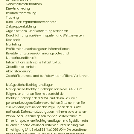
Sicherheitsmaßnahmen.
Direktmarketing.
Reichweitenmessung.
Tracking.
Büro- und Organisationsverfahren.
Zielgruppenbildung.
Organisations- und Verwaltungsverfahren.
Durchführung von Gewinnspielen und Wettbewerben.
Feedback.
Marketing.
Profile mit nutzerbezogenen Informationen.
Bereitstellung unseres Onlineangebotes und
Nutzerfreundlichkeit.
Informationstechnische Infrastruktur.
Öffentlichkeitsarbeit.
Absatzförderung.
Geschäftsprozesse und betriebswirtschaftliche Verfahren.
Maßgebliche Rechtsgrundlagen
Maßgebliche Rechtsgrundlagen nach der DSGVO: Im
Folgenden erhalten Sie eine Übersicht der
Rechtsgrundlagen der DSGVO, auf deren Basis wir
personenbezogene Daten verarbeiten. Bitte nehmen Sie
zur Kenntnis, dass neben den Regelungen der DSGVO
nationale Datenschutzvorgaben in Ihrem bzw. unserem
Wohn- oder Sitzland gelten können. Sollten ferner im
Einzelfall speziellere Rechtsgrundlagen maßgeblich sein,
teilen wir Ihnen diese in der Datenschutzerklärung mit.
Einwilligung (Art. 6 Abs. 1 S. 1 lit. a) DSGVO) – Die betroffene