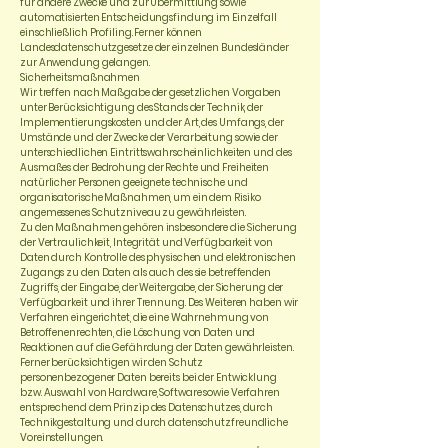
für andere Zwecke und zur Übermittlung sowie
automatisierten Entscheidungsfindung im Einzelfall
einschließlich Profiling. Ferner können
Landesdatenschutzgesetze der einzelnen Bundesländer
zur Anwendung gelangen.
Sicherheitsmaßnahmen
Wir treffen nach Maßgabe der gesetzlichen Vorgaben
unter Berücksichtigung des Stands der Technik, der
Implementierungskosten und der Art, des Umfangs, der
Umstände und der Zwecke der Verarbeitung sowie der
unterschiedlichen Eintrittswahrscheinlichkeiten und des
Ausmaßes der Bedrohung der Rechte und Freiheiten
natürlicher Personen geeignete technische und
organisatorische Maßnahmen, um ein dem Risiko
angemessenes Schutzniveau zu gewährleisten.
Zu den Maßnahmen gehören insbesondere die Sicherung
der Vertraulichkeit, Integrität und Verfügbarkeit von
Daten durch Kontrolle des physischen und elektronischen
Zugangs zu den Daten als auch des sie betreffenden
Zugriffs, der Eingabe, der Weitergabe, der Sicherung der
Verfügbarkeit und ihrer Trennung. Des Weiteren haben wir
Verfahren eingerichtet, die eine Wahrnehmung von
Betroffenenrechten, die Löschung von Daten und
Reaktionen auf die Gefährdung der Daten gewährleisten.
Ferner berücksichtigen wir den Schutz
personenbezogener Daten bereits bei der Entwicklung
bzw. Auswahl von Hardware, Software sowie Verfahren
entsprechend dem Prinzip des Datenschutzes, durch
Technikgestaltung und durch datenschutzfreundliche
Voreinstellungen.