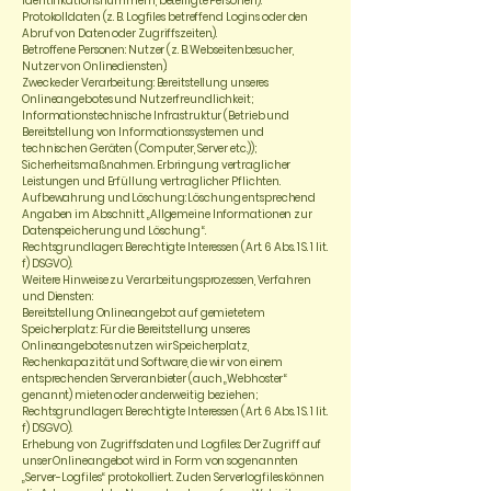
Identifikationsnummern, beteiligte Personen).
Protokolldaten (z. B. Logfiles betreffend Logins oder den
Abruf von Daten oder Zugriffszeiten.).
Betroffene Personen: Nutzer (z. B. Webseitenbesucher,
Nutzer von Onlinediensten).
Zwecke der Verarbeitung: Bereitstellung unseres
Onlineangebotes und Nutzerfreundlichkeit;
Informationstechnische Infrastruktur (Betrieb und
Bereitstellung von Informationssystemen und
technischen Geräten (Computer, Server etc.));
Sicherheitsmaßnahmen. Erbringung vertraglicher
Leistungen und Erfüllung vertraglicher Pflichten.
Aufbewahrung und Löschung: Löschung entsprechend
Angaben im Abschnitt „Allgemeine Informationen zur
Datenspeicherung und Löschung“.
Rechtsgrundlagen: Berechtigte Interessen (Art. 6 Abs. 1 S. 1 lit.
f) DSGVO).
Weitere Hinweise zu Verarbeitungsprozessen, Verfahren
und Diensten:
Bereitstellung Onlineangebot auf gemietetem
Speicherplatz: Für die Bereitstellung unseres
Onlineangebotes nutzen wir Speicherplatz,
Rechenkapazität und Software, die wir von einem
entsprechenden Serveranbieter (auch „Webhoster“
genannt) mieten oder anderweitig beziehen;
Rechtsgrundlagen: Berechtigte Interessen (Art. 6 Abs. 1 S. 1 lit.
f) DSGVO).
Erhebung von Zugriffsdaten und Logfiles: Der Zugriff auf
unser Onlineangebot wird in Form von sogenannten
„Server-Logfiles“ protokolliert. Zu den Serverlogfiles können