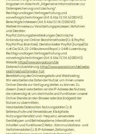
Angaben im Abschnitt „Allgemeine Informationen zur
Datenspeicherung und Löschung“.
Rechtsgrundlagen: Vertragserfüllung und
vorvertragliche Anfragen (Art. 6 Abs. 1 S. 1 lit. b) DSGVO).
Berechtigte Interessen (Art. 6 Abs. 1 S. 1 lit. f) DSGVO).
Weitere Hinweise zu Verarbeitungsprozessen, Verfahren
und Diensten:
PayPal: Zahlungsdienstleistungen (technische
Anbindung von Online-Bezahlmethoden) (z. B. PayPal,
PayPal Plus, Braintree); Dienstanbieter: PayPal (Europe) S.à
r.l. et Cie, S.C.A., 22-24 Boulevard Royal, L-2449 Luxemburg;
Rechtsgrundlagen: Vertragserfüllung und
vorvertragliche Anfragen (Art. 6 Abs. 1 S. 1 lit. b) DSGVO);
Website:
https://www.paypal.com/de
.
Datenschutzerklärung:
https://www.paypal.com/de/weba
pps/mpp/ua/privacy-full
Bereitstellung des Onlineangebots und Webhosting
Wir verarbeiten die Daten der Nutzer, um ihnen unsere
Online-Dienste zur Verfügung stellen zu können. Zu
diesem Zweck verarbeiten wir die IP-Adresse des Nutzers,
die notwendig ist, um die Inhalte und Funktionen unserer
Online-Dienste an den Browser oder das Endgerät der
Nutzer zu übermitteln.
Verarbeitete Datenarten: Nutzungsdaten (z. B.
Seitenaufrufe und Verweildauer, Klickpfade,
Nutzungsintensität und -frequenz, verwendete
Gerätetypen und Betriebssysteme, Interaktionen mit
Inhalten und Funktionen); Meta-, Kommunikations- und
Verfahrensdaten (z. B. IP-Adressen, Zeitangaben,