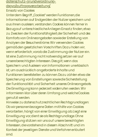
datenschutz-grundverordnung-
dsgvo/auftragsverarbeitung/
Einsatz von Cookies
Unter dem Begriff „Cookies“ werden Funktionen, die
Informationen auf Endgeräten der Nutzer speichern und
aus ihnen auslesen, verstanden. Cookies können ferner in
Bezug auf unterschiedliche Anliegen Einsatz finden, etwa
zu Zwecken der Funktionsfähigkeit, der Sicherheit und des
Komforts von Onlineangeboten sowie der Erstellung von
Analysen der Besucherströme. Wir verwenden Cookies
gemäß den gesetzlichen Vorschriften. Dazu holen wir,
wenn erforderlich, vorab die Zustimmung der Nutzer ein.
Ist eine Zustimmung nicht notwendig, setzen wir auf
unsere berechtigten Interessen. Dies gilt, wenn das
Speichern und Auslesen von Informationen unerlässlich
ist, um ausdrücklich angeforderte Inhalte und
Funktionen bereitstellen zu können. Dazu zählen etwa die
Speicherung von Einstellungen sowie die Sicherstellung
der Funktionalität und Sicherheit unseres Onlineangebots.
Die Einwilligung kann jederzeit widerrufen werden. Wir
informieren klar über deren Umfang und welche Cookies
genutzt werden.
Hinweise zu datenschutzrechtlichen Rechtsgrundlagen:
Ob wir personenbezogene Daten mithilfe von Cookies
verarbeiten, hängt von einer Einwilligung ab. Liegt eine
Einwilligung vor, dient sie als Rechtsgrundlage. Ohne
Einwilligung stützen wir uns auf unsere berechtigten
Interessen, die vorstehend in diesem Abschnitt und im
Kontext der jeweiligen Dienste und Verfahren erläutert
sind.