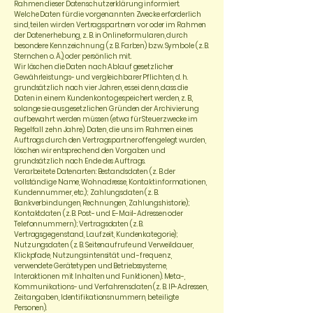
Rahmen dieser Datenschutzerklärung informiert.
Welche Daten für die vorgenannten Zwecke erforderlich
sind, teilen wir den Vertragspartnern vor oder im Rahmen
der Datenerhebung, z. B. in Onlineformularen, durch
besondere Kennzeichnung (z. B. Farben) bzw. Symbole (z. B.
Sternchen o. Ä.), oder persönlich mit.
Wir löschen die Daten nach Ablauf gesetzlicher
Gewährleistungs- und vergleichbarer Pflichten, d. h.
grundsätzlich nach vier Jahren, es sei denn, dass die
Daten in einem Kundenkonto gespeichert werden, z. B.,
solange sie aus gesetzlichen Gründen der Archivierung
aufbewahrt werden müssen (etwa für Steuerzwecke im
Regelfall zehn Jahre). Daten, die uns im Rahmen eines
Auftrags durch den Vertragspartner offengelegt wurden,
löschen wir entsprechend den Vorgaben und
grundsätzlich nach Ende des Auftrags.
Verarbeitete Datenarten: Bestandsdaten (z. B. der
vollständige Name, Wohnadresse, Kontaktinformationen,
Kundennummer, etc.); Zahlungsdaten (z. B.
Bankverbindungen, Rechnungen, Zahlungshistorie);
Kontaktdaten (z. B. Post- und E-Mail-Adressen oder
Telefonnummern); Vertragsdaten (z. B.
Vertragsgegenstand, Laufzeit, Kundenkategorie);
Nutzungsdaten (z. B. Seitenaufrufe und Verweildauer,
Klickpfade, Nutzungsintensität und -frequenz,
verwendete Gerätetypen und Betriebssysteme,
Interaktionen mit Inhalten und Funktionen). Meta-,
Kommunikations- und Verfahrensdaten (z. B. IP-Adressen,
Zeitangaben, Identifikationsnummern, beteiligte
Personen).