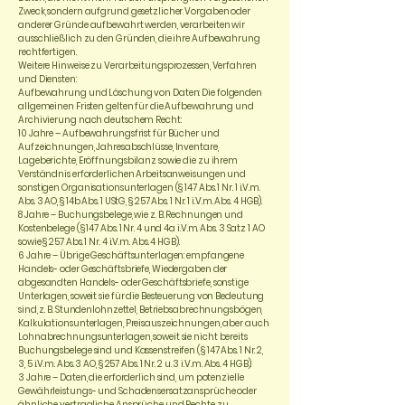
Zweck, sondern aufgrund gesetzlicher Vorgaben oder
anderer Gründe aufbewahrt werden, verarbeiten wir
ausschließlich zu den Gründen, die ihre Aufbewahrung
rechtfertigen.
Weitere Hinweise zu Verarbeitungsprozessen, Verfahren
und Diensten:
Aufbewahrung und Löschung von Daten: Die folgenden
allgemeinen Fristen gelten für die Aufbewahrung und
Archivierung nach deutschem Recht:
10 Jahre – Aufbewahrungsfrist für Bücher und
Aufzeichnungen, Jahresabschlüsse, Inventare,
Lageberichte, Eröffnungsbilanz sowie die zu ihrem
Verständnis erforderlichen Arbeitsanweisungen und
sonstigen Organisationsunterlagen (§ 147 Abs. 1 Nr. 1 i.V.m.
Abs. 3 AO, § 14b Abs. 1 UStG, § 257 Abs. 1 Nr. 1 i.V.m. Abs. 4 HGB).
8 Jahre – Buchungsbelege, wie z. B. Rechnungen und
Kostenbelege (§ 147 Abs. 1 Nr. 4 und 4a i.V.m. Abs. 3 Satz 1 AO
sowie § 257 Abs. 1 Nr. 4 i.V.m. Abs. 4 HGB).
6 Jahre – Übrige Geschäftsunterlagen: empfangene
Handels- oder Geschäftsbriefe, Wiedergaben der
abgesandten Handels- oder Geschäftsbriefe, sonstige
Unterlagen, soweit sie für die Besteuerung von Bedeutung
sind, z. B. Stundenlohnzettel, Betriebsabrechnungsbögen,
Kalkulationsunterlagen, Preisauszeichnungen, aber auch
Lohnabrechnungsunterlagen, soweit sie nicht bereits
Buchungsbelege sind und Kassenstreifen (§ 147 Abs. 1 Nr. 2,
3, 5 i.V.m. Abs. 3 AO, § 257 Abs. 1 Nr. 2 u. 3 i.V.m. Abs. 4 HGB).
3 Jahre – Daten, die erforderlich sind, um potenzielle
Gewährleistungs- und Schadensersatzansprüche oder
ähnliche vertragliche Ansprüche und Rechte zu