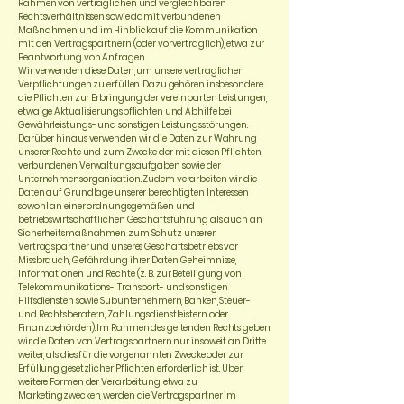
Rahmen von vertraglichen und vergleichbaren
Rechtsverhältnissen sowie damit verbundenen
Maßnahmen und im Hinblick auf die Kommunikation
mit den Vertragspartnern (oder vorvertraglich), etwa zur
Beantwortung von Anfragen.
Wir verwenden diese Daten, um unsere vertraglichen
Verpflichtungen zu erfüllen. Dazu gehören insbesondere
die Pflichten zur Erbringung der vereinbarten Leistungen,
etwaige Aktualisierungspflichten und Abhilfe bei
Gewährleistungs- und sonstigen Leistungsstörungen.
Darüber hinaus verwenden wir die Daten zur Wahrung
unserer Rechte und zum Zwecke der mit diesen Pflichten
verbundenen Verwaltungsaufgaben sowie der
Unternehmensorganisation. Zudem verarbeiten wir die
Daten auf Grundlage unserer berechtigten Interessen
sowohl an einer ordnungsgemäßen und
betriebswirtschaftlichen Geschäftsführung als auch an
Sicherheitsmaßnahmen zum Schutz unserer
Vertragspartner und unseres Geschäftsbetriebs vor
Missbrauch, Gefährdung ihrer Daten, Geheimnisse,
Informationen und Rechte (z. B. zur Beteiligung von
Telekommunikations-, Transport- und sonstigen
Hilfsdiensten sowie Subunternehmern, Banken, Steuer-
und Rechtsberatern, Zahlungsdienstleistern oder
Finanzbehörden). Im Rahmen des geltenden Rechts geben
wir die Daten von Vertragspartnern nur insoweit an Dritte
weiter, als dies für die vorgenannten Zwecke oder zur
Erfüllung gesetzlicher Pflichten erforderlich ist. Über
weitere Formen der Verarbeitung, etwa zu
Marketingzwecken, werden die Vertragspartner im