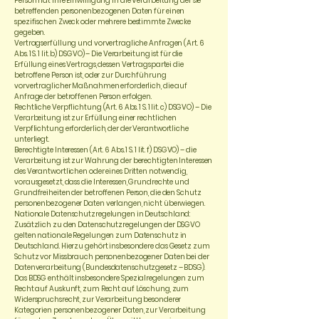
Person hat ihre Einwilligung in die Verarbeitung der sie
betreffenden personenbezogenen Daten für einen
spezifischen Zweck oder mehrere bestimmte Zwecke
gegeben.
Vertragserfüllung und vorvertragliche Anfragen (Art. 6
Abs. 1 S. 1 lit. b) DSGVO) – Die Verarbeitung ist für die
Erfüllung eines Vertrags, dessen Vertragspartei die
betroffene Person ist, oder zur Durchführung
vorvertraglicher Maßnahmen erforderlich, die auf
Anfrage der betroffenen Person erfolgen.
Rechtliche Verpflichtung (Art. 6 Abs. 1 S. 1 lit. c) DSGVO) – Die
Verarbeitung ist zur Erfüllung einer rechtlichen
Verpflichtung erforderlich, der der Verantwortliche
unterliegt.
Berechtigte Interessen (Art. 6 Abs. 1 S. 1 lit. f) DSGVO) – die
Verarbeitung ist zur Wahrung der berechtigten Interessen
des Verantwortlichen oder eines Dritten notwendig,
vorausgesetzt, dass die Interessen, Grundrechte und
Grundfreiheiten der betroffenen Person, die den Schutz
personenbezogener Daten verlangen, nicht überwiegen.
Nationale Datenschutzregelungen in Deutschland:
Zusätzlich zu den Datenschutzregelungen der DSGVO
gelten nationale Regelungen zum Datenschutz in
Deutschland. Hierzu gehört insbesondere das Gesetz zum
Schutz vor Missbrauch personenbezogener Daten bei der
Datenverarbeitung (Bundesdatenschutzgesetz – BDSG).
Das BDSG enthält insbesondere Spezialregelungen zum
Recht auf Auskunft, zum Recht auf Löschung, zum
Widerspruchsrecht, zur Verarbeitung besonderer
Kategorien personenbezogener Daten, zur Verarbeitung