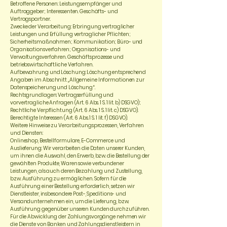
Betroffene Personen: Leistungsempfänger und
Auftraggeber; Interessenten. Geschäfts- und
Vertragspartner.
Zwecke der Verarbeitung: Erbringung vertraglicher
Leistungen und Erfüllung vertraglicher Pflichten;
Sicherheitsmaßnahmen; Kommunikation; Büro- und
Organisationsverfahren; Organisations- und
Verwaltungsverfahren. Geschäftsprozesse und
betriebswirtschaftliche Verfahren.
Aufbewahrung und Löschung: Löschung entsprechend
Angaben im Abschnitt „Allgemeine Informationen zur
Datenspeicherung und Löschung“.
Rechtsgrundlagen: Vertragserfüllung und
vorvertragliche Anfragen (Art. 6 Abs. 1 S. 1 lit. b) DSGVO);
Rechtliche Verpflichtung (Art. 6 Abs. 1 S. 1 lit. c) DSGVO).
Berechtigte Interessen (Art. 6 Abs. 1 S. 1 lit. f) DSGVO).
Weitere Hinweise zu Verarbeitungsprozessen, Verfahren
und Diensten:
Onlineshop, Bestellformulare, E-Commerce und
Auslieferung: Wir verarbeiten die Daten unserer Kunden,
um ihnen die Auswahl, den Erwerb, bzw. die Bestellung der
gewählten Produkte, Waren sowie verbundener
Leistungen, als auch deren Bezahlung und Zustellung,
bzw. Ausführung zu ermöglichen. Sofern für die
Ausführung einer Bestellung erforderlich, setzen wir
Dienstleister, insbesondere Post-, Speditions- und
Versandunternehmen ein, um die Lieferung, bzw.
Ausführung gegenüber unseren Kunden durchzuführen.
Für die Abwicklung der Zahlungsvorgänge nehmen wir
die Dienste von Banken und Zahlungsdienstleistern in