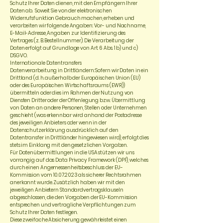
Schutz Ihrer Daten dienen, mit den Empfängern Ihrer
Daten ab. Soweit Sie von der elektronischen
Widerrufsfunktion Gebrauch machen, erheben und
verarbeiten wir folgende Angaben: Vor- und Nachname,
E-Mail-Adresse, Angaben zur Identifizierung des
Vertrages (z. B. Bestellnummer). Die Verarbeitung der
Daten erfolgt auf Grundlage von Art. 6 Abs. 1 b) und c)
DSGVO.
Internationale Datentransfers
Datenverarbeitung in Drittländern: Sofern wir Daten in ein
Drittland (d. h. außerhalb der Europäischen Union (EU)
oder des Europäischen Wirtschaftsraums (EWR))
übermitteln oder dies im Rahmen der Nutzung von
Diensten Dritter oder der Offenlegung bzw. Übermittlung
von Daten an andere Personen, Stellen oder Unternehmen
geschieht (was erkennbar wird anhand der Postadresse
des jeweiligen Anbieters oder wenn in der
Datenschutzerklärung ausdrücklich auf den
Datentransfer in Drittländer hingewiesen wird), erfolgt dies
stets im Einklang mit den gesetzlichen Vorgaben.
Für Datenübermittlungen in die USA stützen wir uns
vorrangig auf das Data Privacy Framework (DPF), welches
durch einen Angemessenheitsbeschluss der EU-
Kommission vom
10.07.2023
als sicherer Rechtsrahmen
anerkannt wurde. Zusätzlich haben wir mit den
jeweiligen Anbietern Standardvertragsklauseln
abgeschlossen, die den Vorgaben der EU-Kommission
entsprechen und vertragliche Verpflichtungen zum
Schutz Ihrer Daten festlegen.
Diese zweifache Absicherung gewährleistet einen