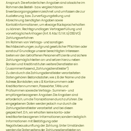
Anspruch. Die erforderlichen Angaben sind als solche im
Rahmen des Bestell- bzw. vergleichbaren
Erwerbsvorgangs gekennzeichnet und umfassen die zur
Auslieferung, bzw. Zurverfügungstellung und
Abrechnung benötigten Angaben sowie
Kontaktinformationen, um etwaige Rücksprache halten
zu können; Rechtsgrundlagen: Vertragserfüllung und
vorvertragliche Anfragen (Art. 6 Abs. 1 S. 1 lit. b) DSGVO).
Zahlungsverfahren
Im Rahmen von Vertrags- und sonstigen
Rechtsbeziehungen, aufgrund gesetzlicher Pflichten oder
sonst auf Grundlage unserer berechtigten Interessen
bieten wir den betroffenen Personen effiziente und sichere
Zahlungsmöglichkeiten an und setzen hierzu neben
Banken und Kreditinstituten weitere Dienstleister ein
(zusammenfassend „Zahlungsdienstleister“).
Zu den durch die Zahlungsdienstleister verarbeiteten
Daten gehören Bestandsdaten, wie z. B. der Name und die
Adresse, Bankdaten, wie z. B. Kontonummern oder
Kreditkartennummern, Passwörter, TANs und
Prüfsummen sowie die Vertrags-, Summen- und
empfängerbezogenen Angaben. Die Angaben sind
erforderlich, um die Transaktionen durchzuführen. Die
eingegebenen Daten werden jedoch nur durch die
Zahlungsdienstleister verarbeitet und bei diesen
gespeichert. D. h., wir erhalten keine konto- oder
kreditkartenbezogenen Informationen, sondern lediglich
Informationen mit Bestätigung oder
Negativbeauskunftung der Zahlung. Unter Umständen
werden die Daten seitens der Zahlungsdienstleister an