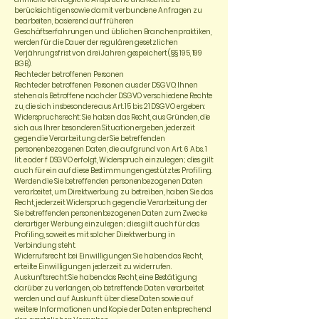
berücksichtigen sowie damit verbundene Anfragen zu
bearbeiten, basierend auf früheren
Geschäftserfahrungen und üblichen Branchenpraktiken,
werden für die Dauer der regulären gesetzlichen
Verjährungsfrist von drei Jahren gespeichert (§§ 195, 199
BGB).
Rechte der betroffenen Personen
Rechte der betroffenen Personen aus der DSGVO: Ihnen
stehen als Betroffene nach der DSGVO verschiedene Rechte
zu, die sich insbesondere aus Art. 15 bis 21 DSGVO ergeben:
Widerspruchsrecht: Sie haben das Recht, aus Gründen, die
sich aus Ihrer besonderen Situation ergeben, jederzeit
gegen die Verarbeitung der Sie betreffenden
personenbezogenen Daten, die aufgrund von Art. 6 Abs. 1
lit. e oder f DSGVO erfolgt, Widerspruch einzulegen; dies gilt
auch für ein auf diese Bestimmungen gestütztes Profiling.
Werden die Sie betreffenden personenbezogenen Daten
verarbeitet, um Direktwerbung zu betreiben, haben Sie das
Recht, jederzeit Widerspruch gegen die Verarbeitung der
Sie betreffenden personenbezogenen Daten zum Zwecke
derartiger Werbung einzulegen; dies gilt auch für das
Profiling, soweit es mit solcher Direktwerbung in
Verbindung steht.
Widerrufsrecht bei Einwilligungen: Sie haben das Recht,
erteilte Einwilligungen jederzeit zu widerrufen.
Auskunftsrecht: Sie haben das Recht, eine Bestätigung
darüber zu verlangen, ob betreffende Daten verarbeitet
werden und auf Auskunft über diese Daten sowie auf
weitere Informationen und Kopie der Daten entsprechend