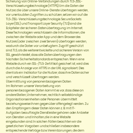
Sicherung von Online-Verbindungen durch TLS-/SSL-
Verschlüsselungstechnologie (HTTPS): Um die Daten der
Nutzer, die über unsere Online-Dienste übertragen werden,
vor unerlaubten Zugriffen zu schützen, setzen wir auf die
TLS-/SSL-Verschlüsselungstechnologie. Secure Sockets
Layer (SSL) und Transport Layer Security (TLS) sind die
Eckpfeiler der sicheren Datenübertragung im Internet.
Diese Technologien verschlüsseln die Informationen, die
zwischen der Website oder App und dem Browser des
Nutzers (oder zwischen zwei Servern) übertragen werden,
wodurch die Daten vor unbefugtem Zugriff geschützt
sind. TLS, als die weiterentwickelte und sicherere Version von
SSL, gewährleistet, dass alle Datenübertragungen den
höchsten Sicherheitsstandards entsprechen. Wenn eine
Website durch ein SSL-/TLS-Zertifikat gesichert ist, wird dies
durch die Anzeige von HTTPS in der URL signalisiert. Dies
dient als ein Indikator für die Nutzer, dass ihre Daten sicher
und verschlüsselt übertragen werden.
Übermittlung von personenbezogenen Daten
Im Rahmen unserer Verarbeitung von
personenbezogenen Daten kommt es vor, dass diese an
andere Stellen, Unternehmen, rechtlich selbstständige
Organisationseinheiten oder Personen übermittelt
beziehungsweise ihnen gegenüber offengelegt werden. Zu
den Empfängern dieser Daten können z. B. mit IT-
Aufgaben beauftragte Dienstleister gehören oder Anbieter
von Diensten und Inhalten, die in eine Website
eingebunden sind. In solchen Fällen beachten wir die
gesetzlichen Vorgaben und schließen insbesondere
entsprechende Verträge bzw. Vereinbarungen, die dem