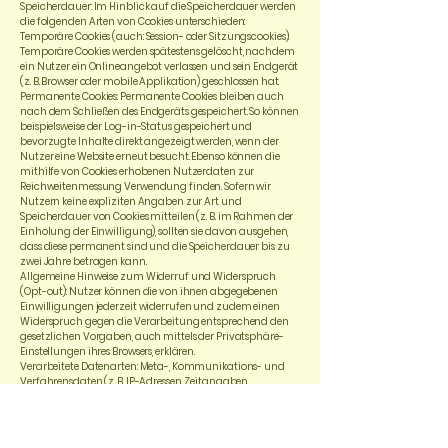
Speicherdauer: Im Hinblick auf die Speicherdauer werden
die folgenden Arten von Cookies unterschieden:
Temporäre Cookies (auch: Session- oder Sitzungscookies):
Temporäre Cookies werden spätestens gelöscht, nachdem
ein Nutzer ein Onlineangebot verlassen und sein Endgerät
(z. B. Browser oder mobile Applikation) geschlossen hat.
Permanente Cookies: Permanente Cookies bleiben auch
nach dem Schließen des Endgeräts gespeichert. So können
beispielsweise der Log-in-Status gespeichert und
bevorzugte Inhalte direkt angezeigt werden, wenn der
Nutzer eine Website erneut besucht. Ebenso können die
mithilfe von Cookies erhobenen Nutzerdaten zur
Reichweitenmessung Verwendung finden. Sofern wir
Nutzern keine expliziten Angaben zur Art und
Speicherdauer von Cookies mitteilen (z. B. im Rahmen der
Einholung der Einwilligung), sollten sie davon ausgehen,
dass diese permanent sind und die Speicherdauer bis zu
zwei Jahre betragen kann.
Allgemeine Hinweise zum Widerruf und Widerspruch
(Opt-out): Nutzer können die von ihnen abgegebenen
Einwilligungen jederzeit widerrufen und zudem einen
Widerspruch gegen die Verarbeitung entsprechend den
gesetzlichen Vorgaben, auch mittels der Privatsphäre-
Einstellungen ihres Browsers, erklären.
Verarbeitete Datenarten: Meta-, Kommunikations- und
Verfahrensdaten (z. B. IP-Adressen, Zeitangaben,
Identifikationsnummern, beteiligte Personen).
Betroffene Personen: Nutzer (z. B. Webseitenbesucher,
Nutzer von Onlinediensten).
Rechtsgrundlagen: Berechtigte Interessen (Art. 6 Abs. 1 S. 1 lit.